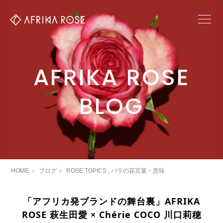
AFRIKA ROSE
BLOG
HOME
ブログ
ROSE TOPICS
,
バラの花言葉・意味
「アフリカ発ブランドの舞台裏」AFRIKA
ROSE 萩生田愛 × Chérie COCO 川口莉穂