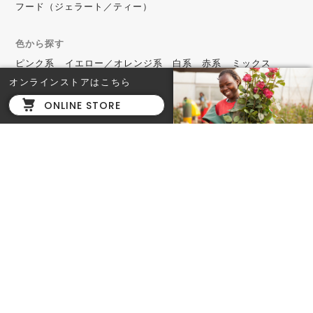
フード（ジェラート／ティー）
色から探す
ピンク系
イエロー／オレンジ系
白系
赤系
ミックス
オンラインストアはこちら
定期便（1輪／花束）
ONLINE STORE
毎週
隔週（2週間に1度）
毎月
Roppongi Hills
六本木ヒルズ店
東京都港区六本木6-10-1 六
本木ヒルズ 森タワー ヒルサ
イド B2F
TEL. 03-6434-7144
営業時間：11時〜20時