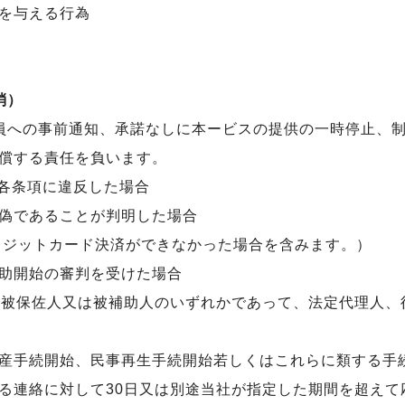
を与える行為
消）
員への事前通知、承諾なしに本ービスの提供の一時停止、
償する責任を負います。
の各条項に違反した場合
偽であることが判明した場合
レジットカード決済ができなかった場合を含みます。）
助開始の審判を受けた場合
、被保佐人又は被補助人のいずれかであって、法定代理人、
産手続開始、民事再生手続開始若しくはこれらに類する手
る連絡に対して30日又は別途当社が指定した期間を超えて