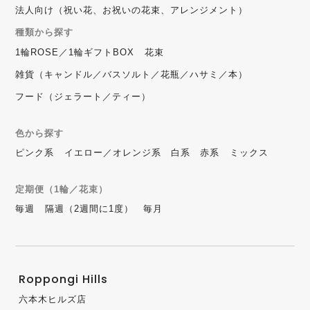
法人向け（祝い花、お祝いの花束、アレンジメント）
種類から探す
1輪ROSE／1輪ギフトBOX
花束
雑貨（キャンドル／バスソルト／花瓶／ハサミ／本）
フード（ジェラート／ティー）
色から探す
ピンク系
イエロー／オレンジ系
白系
赤系
ミックス
定期便（1輪／花束）
毎週
隔週（2週間に1度）
毎月
Roppongi Hills
六本木ヒルズ店