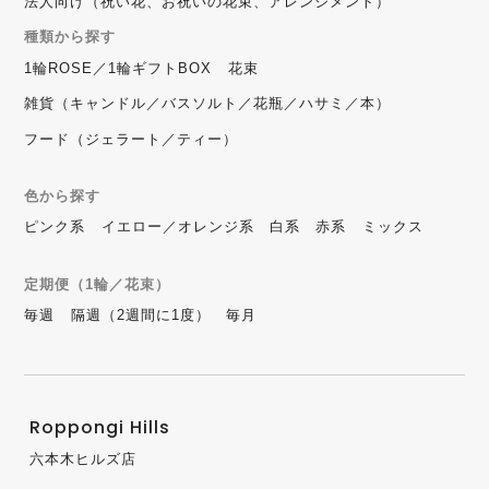
法人向け（祝い花、お祝いの花束、アレンジメント）
種類から探す
1輪ROSE／1輪ギフトBOX
花束
雑貨（キャンドル／バスソルト／花瓶／ハサミ／本）
フード（ジェラート／ティー）
色から探す
ピンク系
イエロー／オレンジ系
白系
赤系
ミックス
定期便（1輪／花束）
毎週
隔週（2週間に1度）
毎月
Roppongi Hills
六本木ヒルズ店