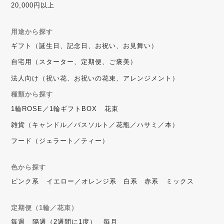
20,000円以上
用途から探す
ギフト（誕生日、記念日、お祝い、お見舞い）
自宅用（スターター、定期便、ご褒美）
法人向け（祝い花、お祝いの花束、アレンジメント）
種類から探す
1輪ROSE／1輪ギフトBOX
花束
雑貨（キャンドル／バスソルト／花瓶／ハサミ／本）
フード（ジェラート／ティー）
色から探す
ピンク系
イエロー／オレンジ系
白系
赤系
ミックス
定期便（1輪／花束）
毎週
隔週（2週間に1度）
毎月