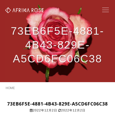
73EB6F5E-4881-
4B43-829E-
A5CD6FC06C38
HOME
73EB6F5E-4881-4B43-829E-A5CD6FC06C38
2022年12月2日
2022年12月2日