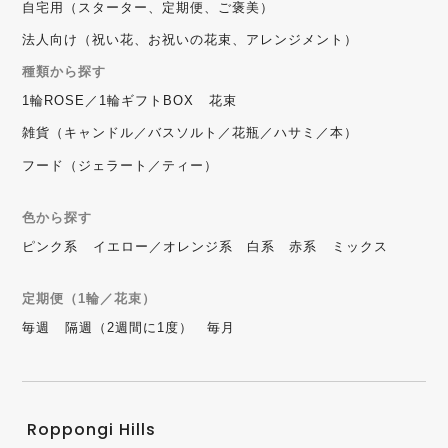
自宅用（スターター、定期便、ご褒美）
法人向け（祝い花、お祝いの花束、アレンジメント）
種類から探す
1輪ROSE／1輪ギフトBOX
花束
雑貨（キャンドル／バスソルト／花瓶／ハサミ／本）
フード（ジェラート／ティー）
色から探す
ピンク系
イエロー／オレンジ系
白系
赤系
ミックス
定期便（1輪／花束）
毎週
隔週（2週間に1度）
毎月
Roppongi Hills