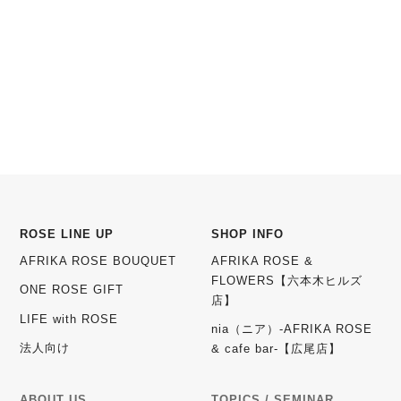
ROSE LINE UP
SHOP INFO
AFRIKA ROSE BOUQUET
AFRIKA ROSE &
FLOWERS【六本木ヒルズ
ONE ROSE GIFT
店】
LIFE with ROSE
nia（ニア）-AFRIKA ROSE
法人向け
& cafe bar-【広尾店】
ABOUT US
TOPICS / SEMINAR