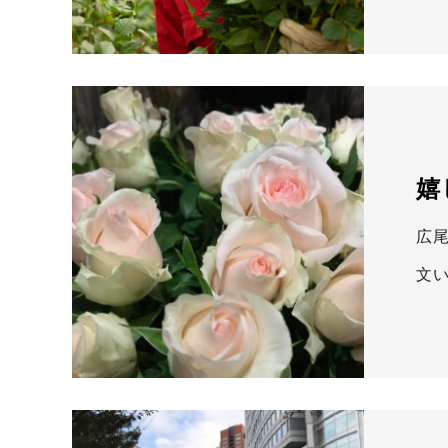
嬉
広
文