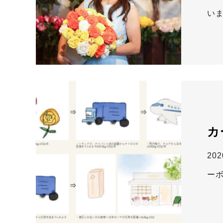
い
カ
2
ー