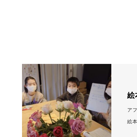
絵
ア
絵