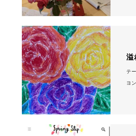
溢
テ
ヨ