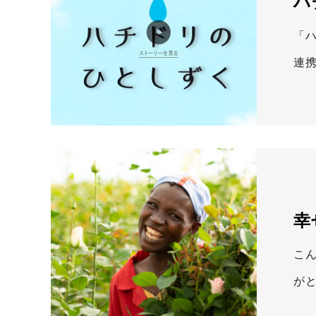
ハ
「
連
幸
こん
が