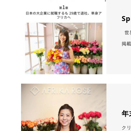
S
世界
掲載
年
ク