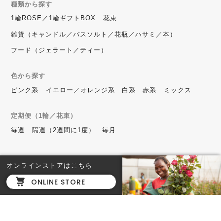
種類から探す
1輪ROSE／1輪ギフトBOX
花束
雑貨（キャンドル／バスソルト／花瓶／ハサミ／本）
フード（ジェラート／ティー）
色から探す
ピンク系
イエロー／オレンジ系
白系
赤系
ミックス
定期便（1輪／花束）
毎週
隔週（2週間に1度）
毎月
オンラインストアはこちら
Roppongi Hills
ONLINE STORE
六本木ヒルズ店
東京都港区六本木6-10-1 六