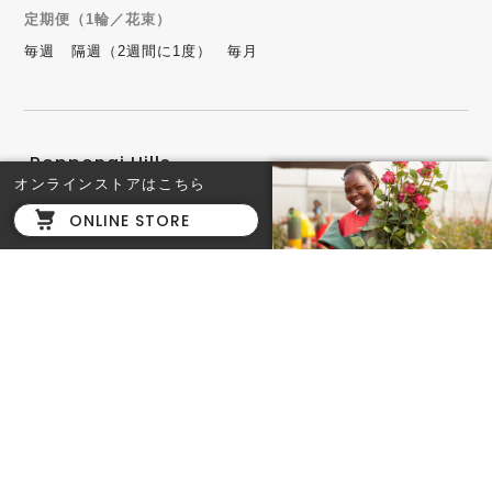
定期便（1輪／花束）
毎週
隔週（2週間に1度）
毎月
Roppongi Hills
オンラインストアはこちら
六本木ヒルズ店
ONLINE STORE
東京都港区六本木6-10-1 六
本木ヒルズ 森タワー ヒルサ
イド B2F
TEL. 03-6434-7144
営業時間：11時〜20時
HIROO
AFRIKA ROSE & cafe