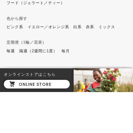
フード（ジェラート／ティー）
色から探す
ピンク系
イエロー／オレンジ系
白系
赤系
ミックス
定期便（1輪／花束）
毎週
隔週（2週間に1度）
毎月
オンラインストアはこちら
Roppongi Hills
ONLINE STORE
六本木ヒルズ店
東京都港区六本木6-10-1 六
本木ヒルズ 森タワー ヒルサ
イド B2F
TEL. 03-6434-7144
営業時間：11時〜20時