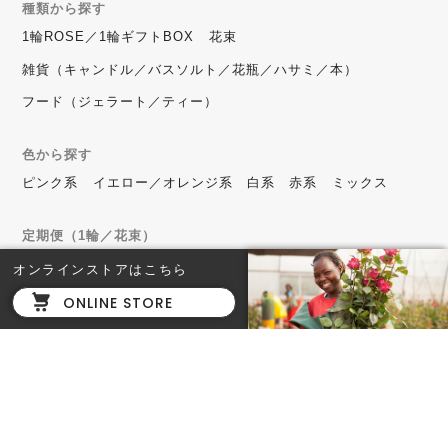
種類から探す
1輪ROSE／1輪ギフトBOX
花束
雑貨（キャンドル／バスソルト／花瓶／ハサミ／本）
フード（ジェラート／ティー）
色から探す
ピンク系
イエロー／オレンジ系
白系
赤系
ミックス
定期便（1輪／花束）
毎週
隔週（2週間に1度）
毎月
オンラインストアはこちら
ONLINE STORE
Roppongi Hills
六本木ヒルズ店
東京都港区六本木6-10-1 六