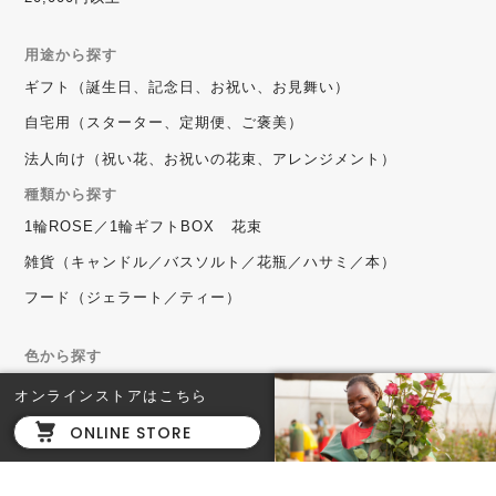
用途から探す
ギフト（誕生日、記念日、お祝い、お見舞い）
自宅用（スターター、定期便、ご褒美）
法人向け（祝い花、お祝いの花束、アレンジメント）
種類から探す
1輪ROSE／1輪ギフトBOX
花束
雑貨（キャンドル／バスソルト／花瓶／ハサミ／本）
フード（ジェラート／ティー）
色から探す
ピンク系
イエロー／オレンジ系
白系
赤系
ミックス
オンラインストアはこちら
ONLINE STORE
定期便（1輪／花束）
毎週
隔週（2週間に1度）
毎月