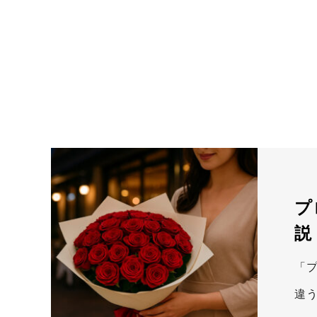
プ
説
「
違