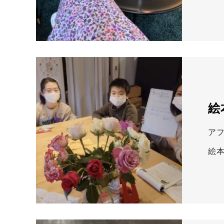
絵
ア
絵