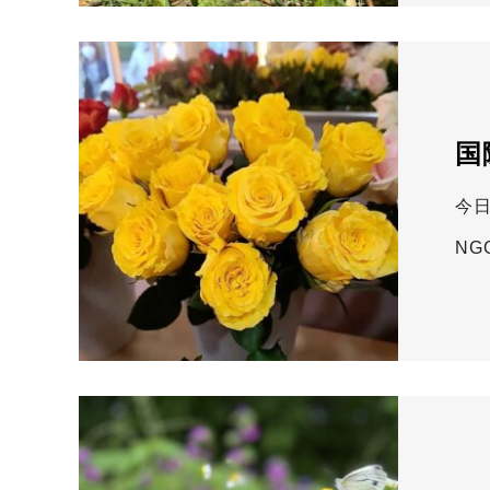
国
今
NG