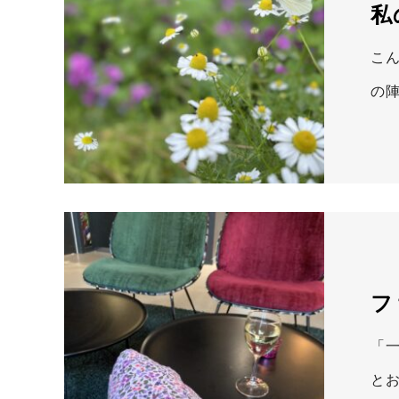
私
こ
の
フ
「
と