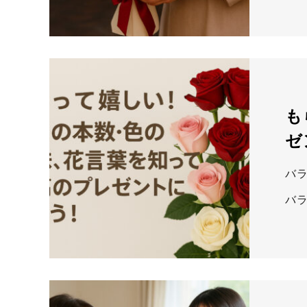
も
ゼ
バ
バ