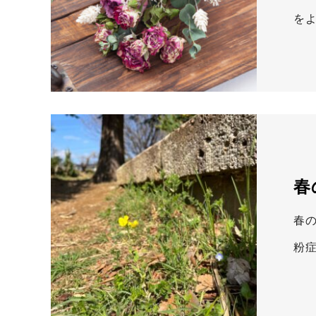
を
春
春
粉