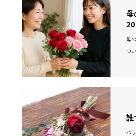
母
20
母
つ
誰
バ