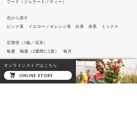
フード（ジェラート／ティー）
色から探す
ピンク系
イエロー／オレンジ系
白系
赤系
ミックス
定期便（1輪／花束）
毎週
隔週（2週間に1度）
毎月
オンラインストアはこちら
ONLINE STORE
Roppongi Hills
六本木ヒルズ店
東京都港区六本木6-10-1 六
本木ヒルズ 森タワー ヒルサ
イド B2F
TEL. 03-6434-7144
営業時間：11時〜20時